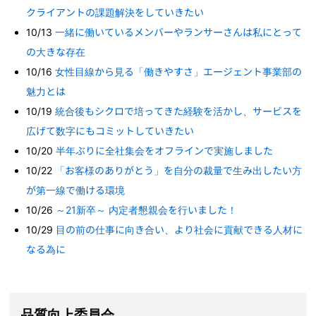
クライアントの課題解決をしていきたい
10/13
一緒に働いているメンバーやランサーさんは私にとって
の大きな存在
10/16
女性目線から見る「働きやすさ」エージェント事業部の
魅力とは
10/19
統合後もシクロで培ってきた経験を活かし、サービスを
広げて数字にもコミットしていきたい
10/20
半年ぶりに全社集会をオフラインで実施しました
10/22
「お客様のありがとう」を自分の裁量で生み出したい方
が第一線で働ける環境
10/26
～21新卒～ 内定者懇親会を行いました！
10/29
目の前の仕事に向き合い、より社会に貢献できる人材に
なる為に
品質向上委員会