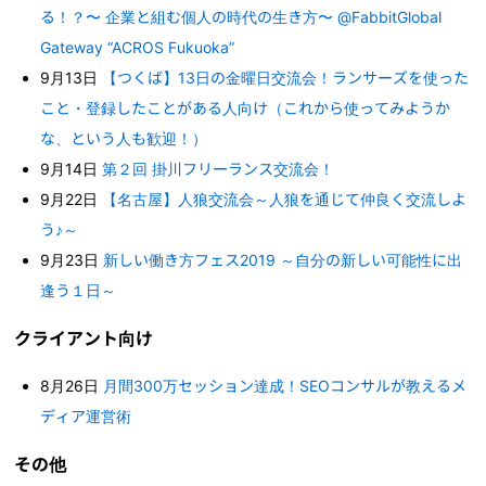
る！？〜 企業と組む個人の時代の生き方〜 @FabbitGlobal
Gateway “ACROS Fukuoka”
9月13日
【つくば】13日の金曜日交流会！ランサーズを使った
こと・登録したことがある人向け（これから使ってみようか
な、という人も歓迎！）
9月14日
第２回 掛川フリーランス交流会！
9月22日
【名古屋】人狼交流会～人狼を通じて仲良く交流しよ
う♪～
9月23日
新しい働き方フェス2019 ～自分の新しい可能性に出
逢う１日～
クライアント向け
8月26日
月間300万セッション達成！SEOコンサルが教えるメ
ディア運営術
その他