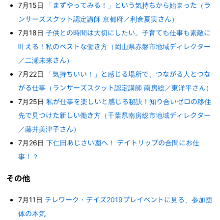
7月15日
「まずやってみる！」という気持ちから始まった（ラ
ンサーズスクット認定講師 京都府／利倉夏実さん）
7月18日
子供との時間は大切にしたい。子育ても仕事も素敵に
叶える！私のベストな働き方（岡山県赤磐市地域ディレクター
／二瀬未来さん）
7月22日
「気持ちいい！」と感じる場所で、つながる人とつな
がる仕事（ランサーズスクット認定講師 南房総／東洋平さん）
7月25日
私が仕事を楽しいと感じる秘訣！知り合いゼロの移住
先で見つけた新しい働き方（千葉県南房総市地域ディレクター
／藤井美津子さん）
7月26日
下仁田あじさい園へ！ デイトリップの合間にお仕
事！？
その他
7月11日
テレワーク・デイズ2019プレイベントに見る、参加団
体の本気