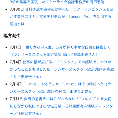
3倍の集客を実現したエクセライク会計事務所の活用事例
7月30日
資料作成の過程を効率化し、コア・コンピタンスを活
かす業務に注力。電通デジタルが「Lancers Pro」を活用する
理由とは
地方創生
7月1日
一度しかない人生、自分が輝く幸せな自由を目指して
（ランサーズスクット認定講師 岡山／福島由香さん）
7月4日
仕事の幅が広がる！『スクット』での経験で、やりた
かったことを実現した私（ランサーズスクット認定講師 南房総
／井上美奈子さん）
7月8日
「いつか、やろう」の「いつか」はその時だった（ラ
ンサーズスクット認定講師 奈良県／那波りよさん）
7月11日
自身の肩書きにはこだわらない！”つなぐ”ことを大切
にしながら私にできる地域貢献（長崎県西海市地域ディレクタ
ー／拝崎麻衣さん）