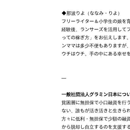
◆那波りよ（ななみ・りよ）
フリーライター＆小学生の娘を
経験後、ランサーズを活用して
っての稼ぎ方」をお伝えします
ンママは多少不便もありますが
ウチはウチ。手の中にある幸せ
—
一般社団法人グラミン日本につ
貧困層に無担保で小口融資を行う
ない、誰もが活き活きと生きら
方々に低利・無担保で少額の融
から脱却し自立するのを支援す