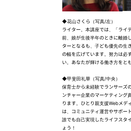
◆花山さくら（写真/左）
ライター。本講座では、「ライ
前、娘が生後半年のときに離婚し
ターとなるも、子ども優先の生
の幅を広げています。努力は必
い。あなたが輝ける働き方をと
◆甲斐田礼華（写真/中央）
保育士から未経験でランサーズ
ンチャー企業のマーケティング
ります。ひとり親支援Webメデ
は、コミュニティ運営やサポー
誰でも自己実現したライフスタ
ょう！