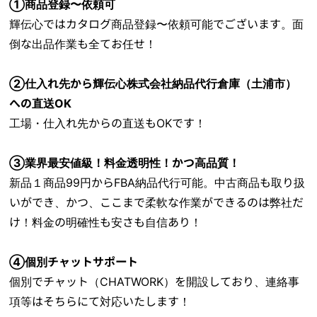
①商品登録〜依頼可
輝伝心ではカタログ商品登録〜依頼可能でございます。面
倒な出品作業も全てお任せ！
②仕入れ先から輝伝心株式会社納品代行倉庫（土浦市）
への直送OK
工場・仕入れ先からの直送もOKです！
③業界最安値級！料金透明性！かつ高品質！
新品１商品99円からFBA納品代行可能。中古商品も取り扱
いができ、かつ、ここまで柔軟な作業ができるのは弊社だ
け！料金の明確性も安さも自信あり！
④個別チャットサポート
個別でチャット（CHATWORK）を開設しており、連絡事
項等はそちらにて対応いたします！