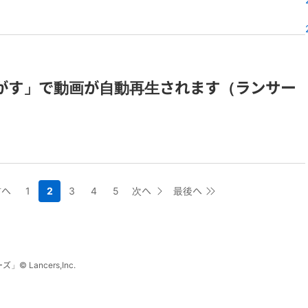
がす」で動画が自動再生されます（ランサー
前へ
1
2
3
4
5
次へ
最後へ
ーズ」
©
Lancers,Inc.