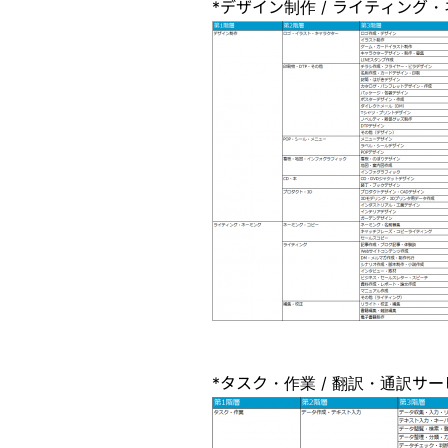
*デザイン制作 / ライティング
*タスク・作業 / 翻訳・通訳サー