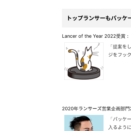
トップランサーもパッケ
Lancer of the Year 20
「提案を
ジをフッ
2020年ランサーズ営業企画部門2位 La
「パッケ
入るように