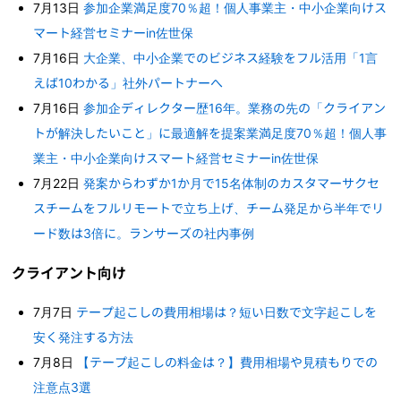
7月13日
参加企業満足度70％超！個人事業主・中小企業向けス
マート経営セミナーin佐世保
7月16日
大企業、中小企業でのビジネス経験をフル活用「1言
えば10わかる」社外パートナーへ
7月16日
参加企ディレクター歴16年。業務の先の「クライアン
トが解決したいこと」に最適解を提案業満足度70％超！個人事
業主・中小企業向けスマート経営セミナーin佐世保
7月22日
発案からわずか1か月で15名体制のカスタマーサクセ
スチームをフルリモートで立ち上げ、チーム発足から半年でリ
ード数は3倍に。ランサーズの社内事例
クライアント向け
7月7日
テープ起こしの費用相場は？短い日数で文字起こしを
安く発注する方法
7月8日
【テープ起こしの料金は？】費用相場や見積もりでの
注意点3選