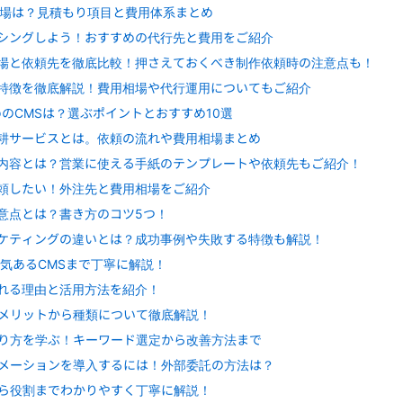
相場は？見積もり項目と費用体系まとめ
シングしよう！おすすめの代行先と費用をご紹介
場と依頼先を徹底比較！押さえておくべき制作依頼時の注意点も！
類と特徴を徹底解説！費用相場や代行運用についてもご紹介
めのCMSは？選ぶポイントとおすすめ10選
耕サービスとは。依頼の流れや費用相場まとめ
内容とは？営業に使える手紙のテンプレートや依頼先もご紹介！
頼したい！外注先と費用相場をご紹介
意点とは？書き方のコツ5つ！
ケティングの違いとは？成功事例や失敗する特徴も解説！
人気あるCMSまで丁寧に解説！
選ばれる理由と活用方法を紹介！
メリットから種類について徹底解説！
やり方を学ぶ！キーワード選定から改善方法まで
メーションを導入するには！外部委託の方法は？
ら役割までわかりやすく丁寧に解説！