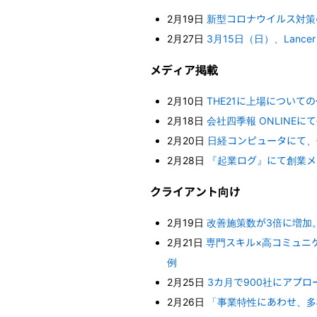
2月19日
新型コロナウイルス対策
2月27日
3月15日（日）、Lancer
メディア掲載
2月10日
THE21に上場につい
2月18日
会社四季報 ONLINE
2月20日
日経コンピュータにて、
2月28日
『起業ログ』にて創業メ
クライアント向け
2月19日
改善施策数が3倍に増加
2月21日
専門スキル×高コミュニ
例
2月25日
3カ月で900社にアプ
2月26日
「事業特性にあわせ、多