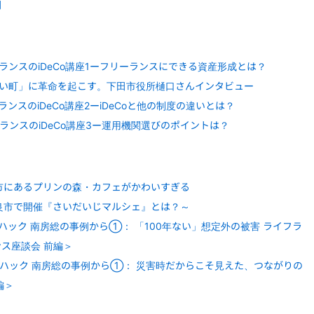
例
ランスのiDeCo講座1ーフリーランスにできる資産形成とは？
い町」に革命を起こす。下田市役所樋口さんインタビュー
ンスのiDeCo講座2ーiDeCoと他の制度の違いとは？
ランスのiDeCo講座3ー運用機関選びのポイントは？
市にあるプリンの森・カフェがかわいすぎる
良市で開催『さいだいじマルシェ』とは？～
ック 南房総の事例から①： 「100年ない」想定外の被害 ライフラ
ス座談会 前編＞
ハック 南房総の事例から①： 災害時だからこそ見えた、つながりの
編＞